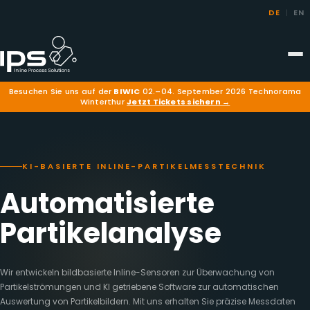
DE
|
EN
Besuchen Sie uns auf der
BIWIC
02.–04. September 2026
Technorama
Winterthur
Jetzt Tickets sichern →
KI-BASIERTE INLINE-PARTIKELMESSTECHNIK
Automatisierte
Partikelanalyse
Wir entwickeln bildbasierte Inline-Sensoren zur Überwachung von
Partikelströmungen und KI getriebene Software zur automatischen
Auswertung von Partikelbildern. Mit uns erhalten Sie präzise Messdaten