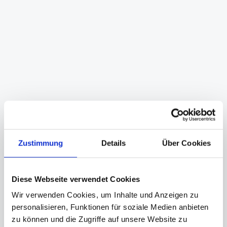
Prozesszugang
Probenschleife und Durchflusszelle
Messbereich
Mikro: (7) 10 – 405 (1.150) µm
Meso: (17) 26 – 1.620 (4.590) µm
Prozesstemperatur
0 bis 90 °C
Zustimmung
Details
Über Cookies
Prozessdruck
1 bis 11 bara
Diese Webseite verwendet Cookies
Zur Produktseite
Wir verwenden Cookies, um Inhalte und Anzeigen zu
personalisieren, Funktionen für soziale Medien anbieten
zu können und die Zugriffe auf unsere Website zu